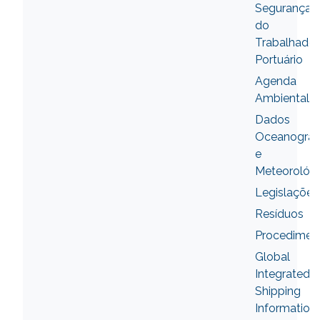
Segurança
do
Trabalhador
Portuário
Agenda
Ambiental
Dados
Oceanográf
e
Meteorológ
Legislações
Resíduos
Procedimen
Global
Integrated
Shipping
Information