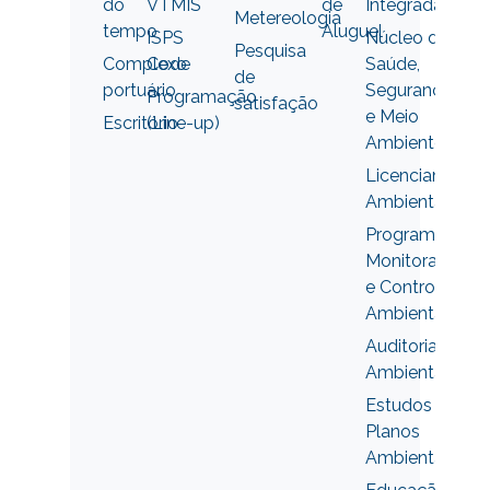
do
VTMIS
de
Integrada
Metereologia
tempo
Aluguel
ISPS
Núcleo de
Pesquisa
Complexo
Code
Saúde,
de
portuário
Segurança
Programação
satisfação
e Meio
Escritório
(Line-up)
Ambiente
Licenciamento
Ambiental
Programas de
Monitorament
e Controles
Ambientais
Auditoria
Ambiental
Estudos e
Planos
Ambientais